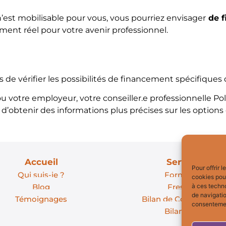
n’est mobilisable pour vous, vous pourriez envisager
de f
ment réel pour votre avenir professionnel.
s de vérifier les possibilités de financement spécifiques
 ou votre employeur, votre conseiller.e professionnelle 
d’obtenir des informations plus précises sur les option
Accueil
Services
Pour offrir 
Qui suis-je ?
Formation
cookies pour
Blog
Fresques
à ces techn
de navigatio
Témoignages
Bilan de Compétence
consentement
Bilan MBTI