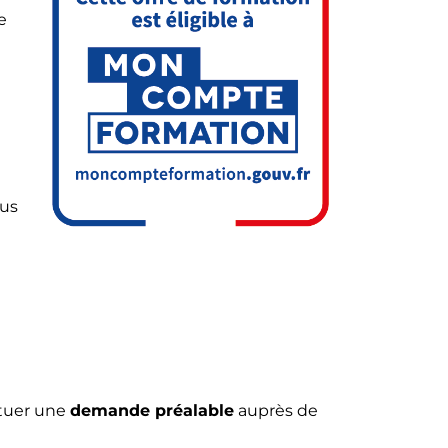
e
ous
ctuer une
demande préalable
auprès de