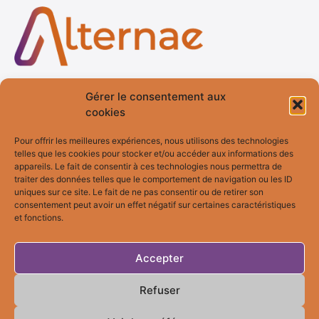
Gérer le consentement aux
Accueil
Services
cookies
Qui suis-je ?
Formation
Pour offrir les meilleures expériences, nous utilisons des technologies
telles que les cookies pour stocker et/ou accéder aux informations des
Blog
Fresques
appareils. Le fait de consentir à ces technologies nous permettra de
Témoignages
Bilan de
traiter des données telles que le comportement de navigation ou les ID
Compétences
uniques sur ce site. Le fait de ne pas consentir ou de retirer son
consentement peut avoir un effet négatif sur certaines caractéristiques
et fonctions.
Bilan MBTI
Accepter
Contact
Refuser
06 60 05 19 55