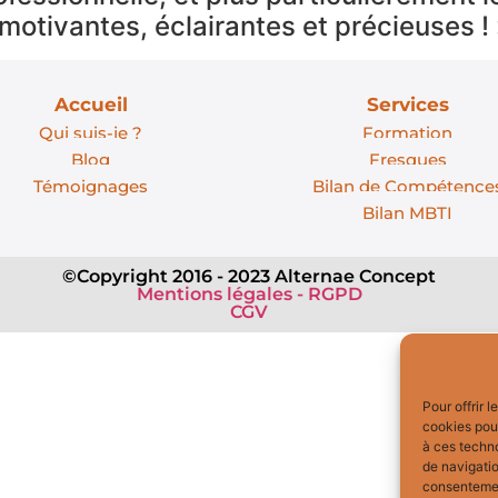
 motivantes, éclairantes et précieuses !
Accueil
Services
Qui suis-je ?
Formation
Blog
Fresques
Témoignages
Bilan de Compétence
Bilan MBTI
©Copyright 2016 - 2023 Alternae Concept
Mentions légales - RGPD
CGV
Pour offrir 
cookies pour
à ces techn
de navigatio
consentement