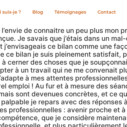
 suis-je ?
Blog
Témoignages
Contact
l’envie de connaitre un peu plus mon p
çue. Je savais que j’étais dans un mal-
et j’envisageais ce bilan comme une faç
 de ce bilan je suis pleinement satisfait,
er, à cerner des choses que je soupçonna
pter à un travail qui ne me convenait pl
 s’adapte à mes attentes professionnelles.
el emploi ! Au fur et à mesure des séa
mais sont devenues concrètes, et ce que
 palpable je repars avec des réponses 
s professionnelles : avenir proche et à
compétence, que je considère mainten
fessionnelle, et plus particulièrement l