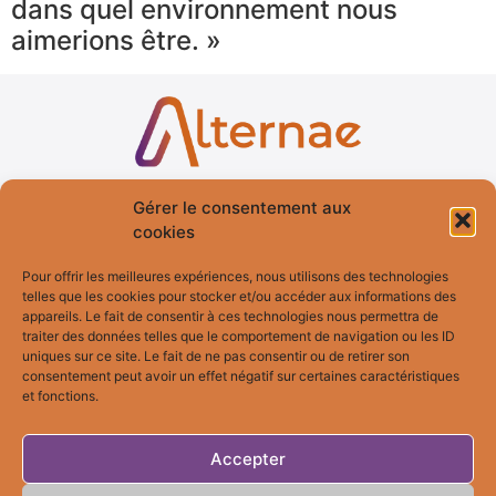
dans quel environnement nous
aimerions être. »
Gérer le consentement aux
Accueil
Services
cookies
Qui suis-je ?
Formation
Pour offrir les meilleures expériences, nous utilisons des technologies
telles que les cookies pour stocker et/ou accéder aux informations des
Blog
Fresques
appareils. Le fait de consentir à ces technologies nous permettra de
Témoignages
Bilan de
traiter des données telles que le comportement de navigation ou les ID
Compétences
uniques sur ce site. Le fait de ne pas consentir ou de retirer son
consentement peut avoir un effet négatif sur certaines caractéristiques
et fonctions.
Bilan MBTI
Accepter
Contact