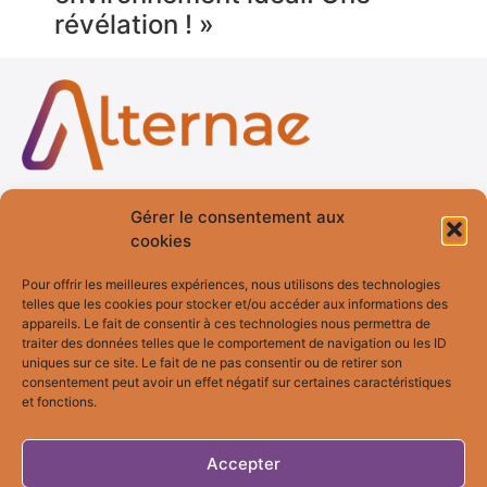
révélation ! »
Gérer le consentement aux
Accueil
Services
cookies
Qui suis-je ?
Formation
Pour offrir les meilleures expériences, nous utilisons des technologies
telles que les cookies pour stocker et/ou accéder aux informations des
Blog
Fresques
appareils. Le fait de consentir à ces technologies nous permettra de
Témoignages
Bilan de
traiter des données telles que le comportement de navigation ou les ID
Compétences
uniques sur ce site. Le fait de ne pas consentir ou de retirer son
consentement peut avoir un effet négatif sur certaines caractéristiques
et fonctions.
Bilan MBTI
Accepter
Contact