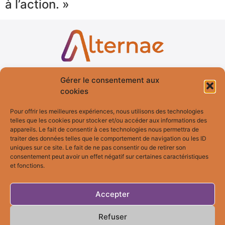
à l’action. »
Gérer le consentement aux
Accueil
Services
cookies
Qui suis-je ?
Formation
Pour offrir les meilleures expériences, nous utilisons des technologies
telles que les cookies pour stocker et/ou accéder aux informations des
Blog
Fresques
appareils. Le fait de consentir à ces technologies nous permettra de
Témoignages
Bilan de
traiter des données telles que le comportement de navigation ou les ID
Compétences
uniques sur ce site. Le fait de ne pas consentir ou de retirer son
consentement peut avoir un effet négatif sur certaines caractéristiques
et fonctions.
Bilan MBTI
Accepter
Contact
Refuser
06 60 05 19 55